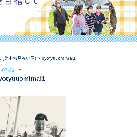
り(暑中お見舞い号)
>
syotyuuomimai1
1-07-26
yotyuuomimai1